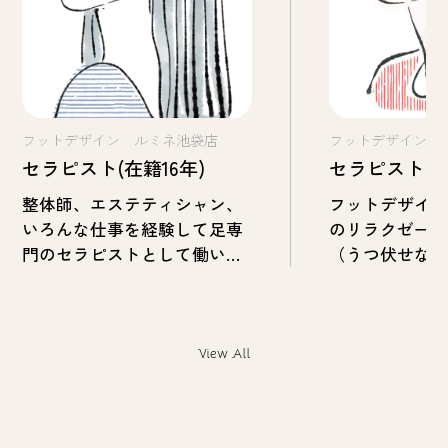
フットデザイン ルミネ池袋店
フットデザイン 
セラピスト(在籍16年)
セラピスト(在
整体師、エステティシャン、
フットデザイ
いろんな仕事を経験して足専
のリラクゼー
門のセラピストとして働いて
（うつ伏せな
います。足は顔よりもその人
りなく）、対
らしさが出る部分です。足の
タイルが基本
お悩みを解決しながら、いろ
とやりたいと
んな人生とふれあっていま
対１の接客を
View All
す。
す。