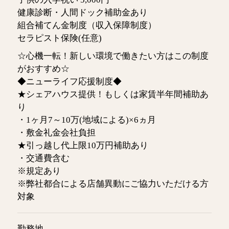
健康診断・人間ドック補助金あり
組合補てん金制度（収入保障制度）
セラピスト保険(任意)
☆心機一転！新しい環境で働きたい方はこの制度
がおすすめ☆
◆ニューライフ応援制度◆
★シェアハウス提供！もしくは家賃半年間補助あ
り
・1ヶ月7～10万(地域による)×6ヵ月
・敷金礼金会社負担
★引っ越し代上限10万円補助あり
・交通費含む
※規定あり
※弊社都合による店舗異動にご協力いただける方
対象
勤務地