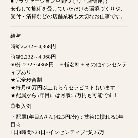
■リラクゼーション空間づくり・店舗運営
安心して施術を受けていただける環境づくりや、
受付・清掃などの店舗業務も大切なお仕事です。
給与
時給2,232～4,368円
時給2,232～4,368円
60分2232～4368円 ＋指名料＋その他インセンテ
ィブあり
★完全歩合制
★毎月60万円以上もらうセラピストもいます！
★配属から5年目には月収55万円も可能です！
◎収入例
・配属1年目Aさん(42.3円/分)：技術に慣れる1年
目☆
1日8時間×23日+インセンティブ=約26万